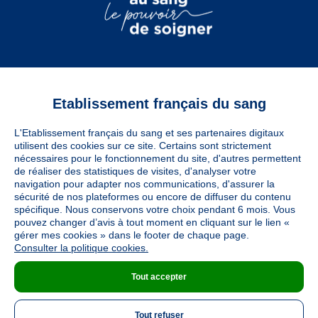
Etablissement français du sang
Vous êtes
L'Etablissement français du sang et ses partenaires digitaux
Informations légales
utilisent des cookies sur ce site. Certains sont strictement
nécessaires pour le fonctionnement du site, d'autres permettent
de réaliser des statistiques de visites, d'analyser votre
navigation pour adapter nos communications, d'assurer la
Utiles
sécurité de nos plateformes ou encore de diffuser du contenu
spécifique. Nous conservons votre choix pendant 6 mois. Vous
pouvez changer d’avis à tout moment en cliquant sur le lien «
À découvrir
gérer mes cookies » dans le footer de chaque page.
Consulter la politique cookies.
Tout accepter
Nous suivre
Tout refuser
LinkedIn
Twitter
TikTok
Instagram
Facebook
YouTube