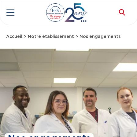
Aller au contenu principal
Rec
Menu
Accueil
Notre établissement
Nos engagements
Fil d'Ariane