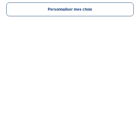
Personnaliser mes choix
Vous êtes
Informations légales
Utiles
À découvrir
Nous suivre
LinkedIn
Twitter
TikTok
Instagram
Facebook
YouTube