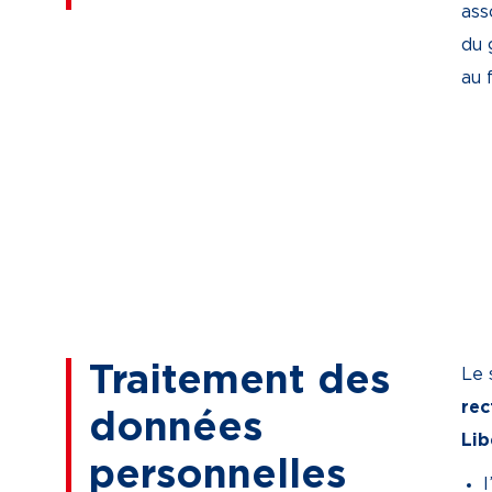
ass
du 
au 
Traitement des
Le 
rec
données
Lib
personnelles
l