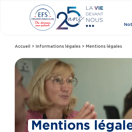
Aller au contenu principal
Not
Accueil
Informations légales
Mentions légales
Fil d'Ariane
Mentions légal