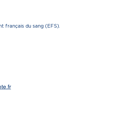
nt français du sang (EFS).
te.fr