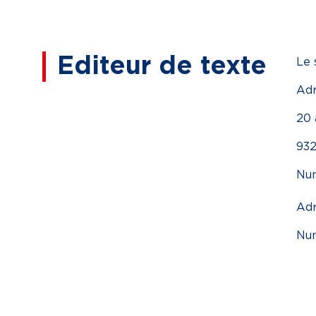
Editeur de texte
Le 
Adr
20 
932
Num
Adr
Num