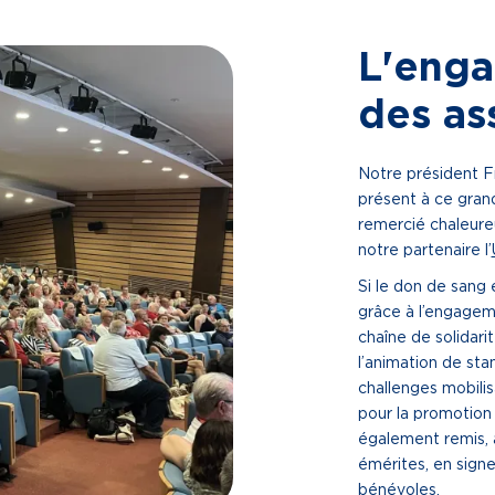
L'enga
des as
Notre président 
présent à ce grand
remercié chaleure
notre partenaire l’
Si le don de sang 
grâce à l’engageme
chaîne de solidar
l’animation de sta
challenges mobili
pour la promotion 
également remis, 
émérites, en sign
bénévoles.