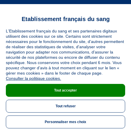
Etablissement français du sang
Vous êtes
L'Etablissement français du sang et ses partenaires digitaux
Informations légales
utilisent des cookies sur ce site. Certains sont strictement
nécessaires pour le fonctionnement du site, d'autres permettent
de réaliser des statistiques de visites, d'analyser votre
navigation pour adapter nos communications, d'assurer la
Utiles
sécurité de nos plateformes ou encore de diffuser du contenu
spécifique. Nous conservons votre choix pendant 6 mois. Vous
pouvez changer d’avis à tout moment en cliquant sur le lien «
À découvrir
gérer mes cookies » dans le footer de chaque page.
Consulter la politique cookies.
Tout accepter
Nous suivre
Tout refuser
LinkedIn
Twitter
TikTok
Instagram
Facebook
YouTube
Personnaliser mes choix