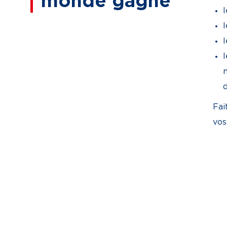
monde gagne
l
l
Fai
vos