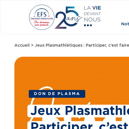
Aller au contenu principal
Not
Accueil
Jeux Plasmathlétiques : Participer, c’est fair
Fil d'Ariane
DON DE PLASMA
Jeux Plasmathlé
Participer, c’est