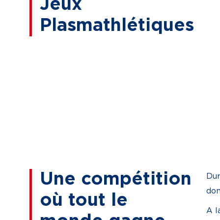
Jeux
Plasmathlétiques
Une compétition
Dur
don
où tout le
A l