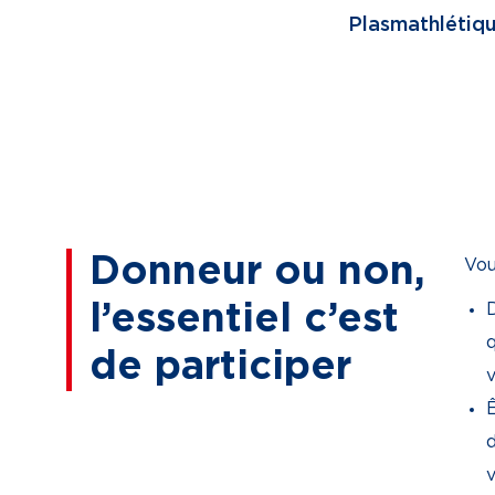
Plasmathlétiqu
Donneur ou non,
Vou
l’essentiel c’est
q
de participer
Ê
v