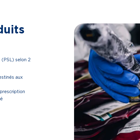
duits
s (PSL) selon 2
stinés aux
prescription
ié