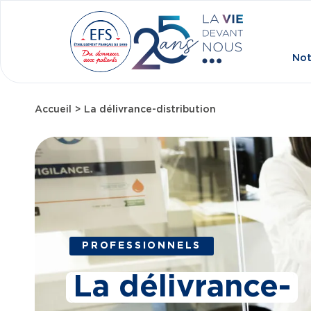
Aller au contenu principal
Not
Accueil
La délivrance-distribution
Fil d'Ariane
PROFESSIONNELS
La délivrance-