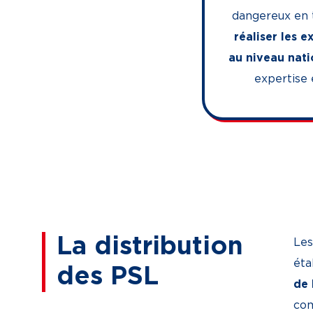
dangereux en t
réaliser les 
au niveau nati
expertise 
La distribution
Les
éta
des PSL
de 
com