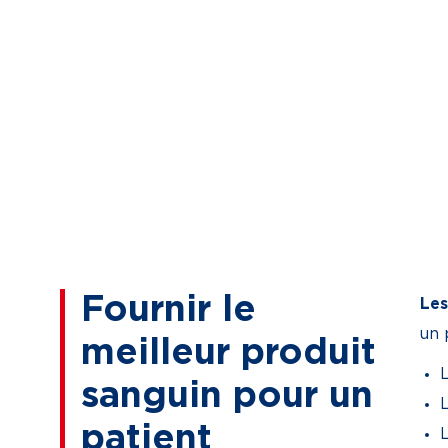
Fournir le
Les
un 
meilleur produit
L
sanguin pour un
L
patient