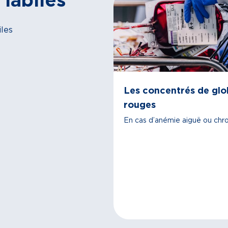
 labiles
iles
L
es concentrés de glo
rouges
En cas d’anémie aiguë ou chr