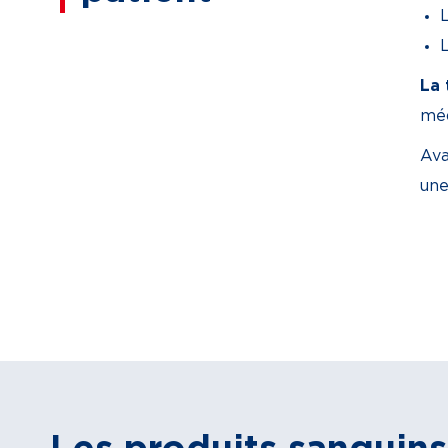
La 
méd
Ava
une