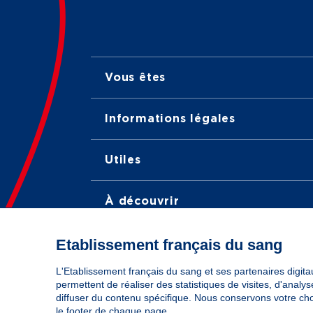
Vous êtes
Informations légales
Utiles
À découvrir
Etablissement français du sang
Nous suivre
L'Etablissement français du sang et ses partenaires digitau
permettent de réaliser des statistiques de visites, d'anal
LinkedIn
Twitter
TikTok
Instagram
Facebook
YouTube
diffuser du contenu spécifique. Nous conservons votre ch
le footer de chaque page.