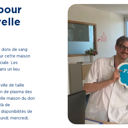
 pour
elle
s dons de sang
our cette maison
iale. Les
ans un lieu
ille de taille
don de plasma des
lle maison du don
elà de
disponibilités de
lundi, mercredi,