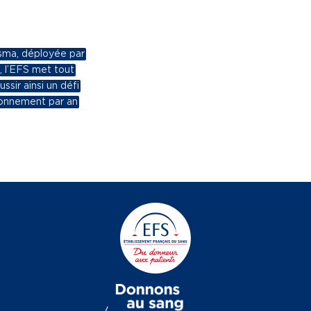
asma, déployée par
, l’EFS met tout
ssir ainsi un défi
tionnement par an