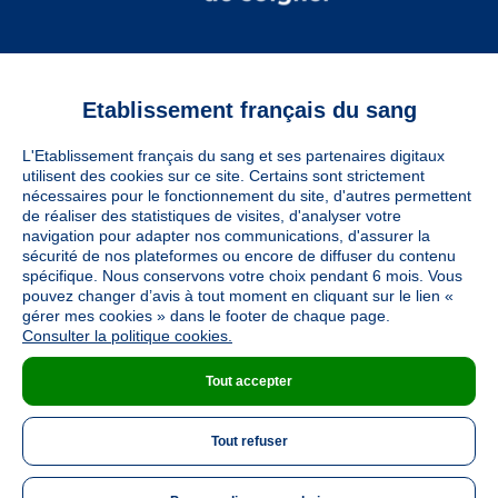
Etablissement français du sang
Vous êtes
L'Etablissement français du sang et ses partenaires digitaux
Informations légales
utilisent des cookies sur ce site. Certains sont strictement
nécessaires pour le fonctionnement du site, d'autres permettent
de réaliser des statistiques de visites, d'analyser votre
navigation pour adapter nos communications, d'assurer la
Utiles
sécurité de nos plateformes ou encore de diffuser du contenu
spécifique. Nous conservons votre choix pendant 6 mois. Vous
pouvez changer d’avis à tout moment en cliquant sur le lien «
À découvrir
gérer mes cookies » dans le footer de chaque page.
Consulter la politique cookies.
Tout accepter
Nous suivre
Tout refuser
LinkedIn
Twitter
TikTok
Instagram
Facebook
YouTube