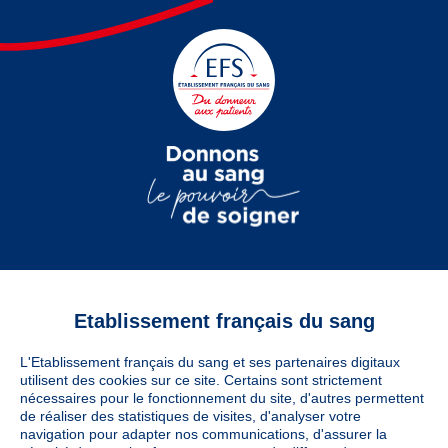
Etablissement français du sang
Vous êtes
L'Etablissement français du sang et ses partenaires digitaux
Informations légales
utilisent des cookies sur ce site. Certains sont strictement
nécessaires pour le fonctionnement du site, d'autres permettent
de réaliser des statistiques de visites, d'analyser votre
navigation pour adapter nos communications, d'assurer la
Utiles