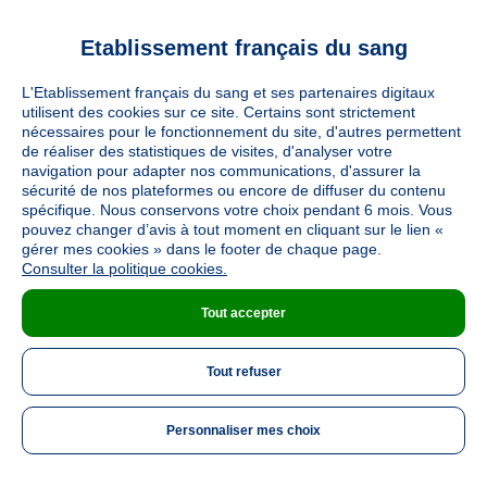
A.C.MANTEAU_Dir EFS
HFNO N2021-
Etablissement français du sang
01_P20/01/2021
L'Etablissement français du sang et ses partenaires digitaux
utilisent des cookies sur ce site. Certains sont strictement
nécessaires pour le fonctionnement du site, d'autres permettent
de réaliser des statistiques de visites, d'analyser votre
navigation pour adapter nos communications, d'assurer la
sécurité de nos plateformes ou encore de diffuser du contenu
spécifique. Nous conservons votre choix pendant 6 mois. Vous
L.Clement_PhA
pouvez changer d’avis à tout moment en cliquant sur le lien «
DSPhR_2021-
gérer mes cookies » dans le footer de chaque page.
Consulter la politique cookies.
01_P13/01/2021
Tout accepter
Tout refuser
Personnaliser mes choix