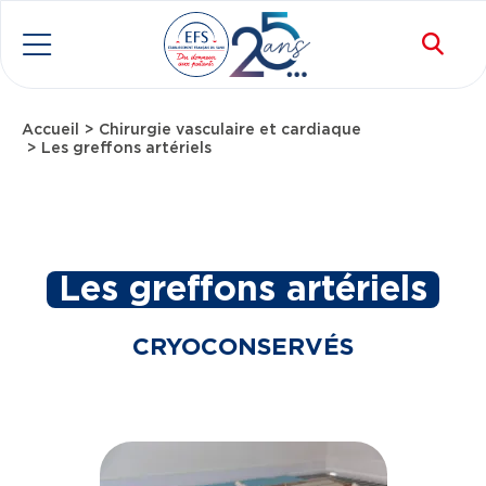
Aller au contenu principal
Rec
Menu
Accueil
Chirurgie vasculaire et cardiaque
Fil d'Ariane
Les greffons artériels
Les greffons artériels
CRYOCONSERVÉS