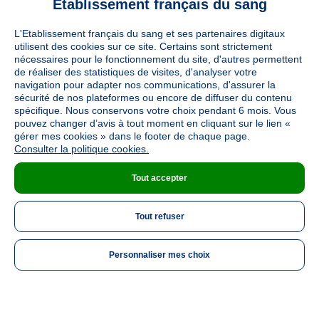
Etablissement français du sang
L'Etablissement français du sang et ses partenaires digitaux
utilisent des cookies sur ce site. Certains sont strictement
nécessaires pour le fonctionnement du site, d'autres permettent
Vous êtes
de réaliser des statistiques de visites, d'analyser votre
navigation pour adapter nos communications, d'assurer la
sécurité de nos plateformes ou encore de diffuser du contenu
Informations légales
spécifique. Nous conservons votre choix pendant 6 mois. Vous
pouvez changer d’avis à tout moment en cliquant sur le lien «
gérer mes cookies » dans le footer de chaque page.
Utiles
Consulter la politique cookies.
Tout accepter
À découvrir
Tout refuser
Nous suivre
Personnaliser mes choix
LinkedIn
Twitter
TikTok
Instagram
Facebook
YouTube