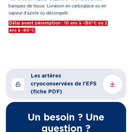
banques de tissus. Livraison en carboglace ou en
vapeur d’azote ou décongelé.
Délai avant péremption : 10 ans à -150°C ou 2
ans à -80°C
Les artères
cryoconservées de l'EFS
(fiche PDF)
Un besoin ? Une
question ?