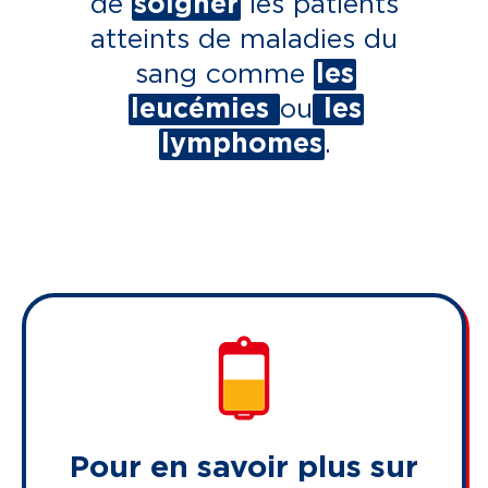
de
soigner
les patients
atteints de maladies du
sang comme
les
leucémies
ou
les
lymphomes
.
Pour en savoir plus sur