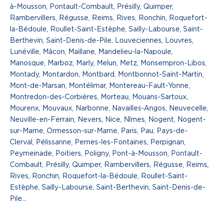
à-Mousson, Pontault-Combault, Présilly, Quimper,
Rambervillers, Régusse, Reims, Rives, Ronchin, Roquefort-
la-Bédoule, Roullet-Saint-Estèphe, Sailly-Labourse, Saint-
Berthevin, Saint-Denis-de-Pile, Louveciennes, Louvres,
Lunéville, Mâcon, Maillane, Mandelieu-la-Napoule,
Manosque, Marboz, Marly, Melun, Metz, Monsempron-Libos,
Montady, Montardon, Montbard, Montbonnot-Saint-Martin,
Mont-de-Marsan, Montélimar, Montereau-Fault-Yonne,
Montredon-des-Corbières, Morteau, Mouans-Sartoux,
Mourenx, Mouvaux, Narbonne, Navailles-Angos, Neuvecelle,
Neuville-en-Ferrain, Nevers, Nice, Nîmes, Nogent, Nogent-
sur-Marne, Ormesson-sur-Marne, Paris, Pau, Pays-de-
Clerval, Pélissanne, Pernes-les-Fontaines, Perpignan,
Peymeinade, Poitiers, Poligny, Pont-à-Mousson, Pontault-
Combault, Présilly, Quimper, Rambervillers, Régusse, Reims,
Rives, Ronchin, Roquefort-la-Bédoule, Roullet-Saint-
Estèphe, Sailly-Labourse, Saint-Berthevin, Saint-Denis-de-
Pile…