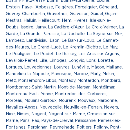
Épagny Metz-Tessy, Épinal, Épinay-sur-Seine, Épône,
Erstein, Faye-l'Abbesse, Feigères, Forcalquier, Génelard,
Gevrey-Chambertin, Gravelines, Graveson, Guidel, Gujan-
Mestras, Halluin, Heillecourt, Hem, Hyères, Isle-sur-le-
Doubs, Issoire, Jarny, La Cadière-d'Azur, La Croix-Valmer, La
Garde, La Grande-Paroisse, La Rochelle, La Seyne-sur-Mer,
Lambesc, Landivisiau, Laon, Le Bar-sur-Loup, Le Cannet-
des-Maures, Le Grand-Lucé, Le Kremlin-Bicêtre, Le Muy,
Le Pouliguen, Le Pradet, Le Russey, Les Arcs-sur-Argens,
Levallois-Perret, Lille, Limoges, Longvic, Lons, Lorette,
Lorgues, Louveciennes, Louvres, Lunéville, Mâcon, Maillane,
Mandelieu-la-Napoule, Manosque, Marboz, Marly, Melun,
Metz, Monsempron-Libos, Montady, Montardon, Montbard,
Montbonnot-Saint-Martin, Mont-de-Marsan, Montélimar,
Montereau-Fault-Yonne, Montredon-des-Corbières,
Morteau, Mouans-Sartoux, Mourenx, Mouvaux, Narbonne,
Navailles-Angos, Neuvecelle, Neuville-en-Ferrain, Nevers,
Nice, Nîmes, Nogent, Nogent-sur-Marne, Ormesson-sur-
Marne, Paris, Pau, Pays-de-Clerval, Pélissanne, Pernes-les-
Fontaines, Perpignan, Peymeinade, Poitiers, Poligny, Pont-