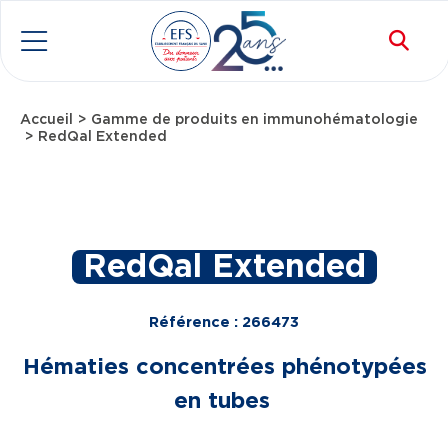
Aller au contenu principal
Rec
Menu
Accueil
Gamme de produits en immunohématologie
Fil d'Ariane
RedQal Extended
RedQal Extended
Référence : 266473
Hématies concentrées phénotypées
en tubes