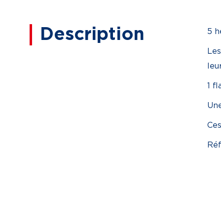
Description
5 h
Les
leu
1 f
Une
Ces
Réf