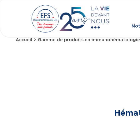
Aller au contenu principal
Not
Accueil
Gamme de produits en immunohématologie
Fil d'Ariane
Hémat