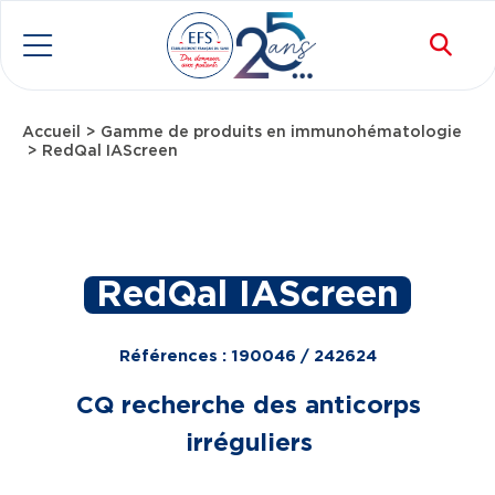
Aller au contenu principal
Rec
Menu
Accueil
Gamme de produits en immunohématologie
Fil d'Ariane
RedQal IAScreen
RedQal IAScreen
Références : 190046 / 242624
CQ recherche des anticorps
irréguliers