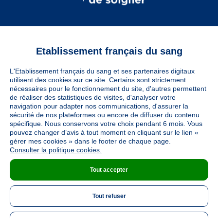
Etablissement français du sang
Vous êtes
L'Etablissement français du sang et ses partenaires digitaux
Informations légales
utilisent des cookies sur ce site. Certains sont strictement
nécessaires pour le fonctionnement du site, d'autres permettent
de réaliser des statistiques de visites, d'analyser votre
navigation pour adapter nos communications, d'assurer la
Utiles
sécurité de nos plateformes ou encore de diffuser du contenu
spécifique. Nous conservons votre choix pendant 6 mois. Vous
pouvez changer d’avis à tout moment en cliquant sur le lien «
À découvrir
gérer mes cookies » dans le footer de chaque page.
Consulter la politique cookies.
Tout accepter
Nous suivre
Tout refuser
LinkedIn
Twitter
TikTok
Instagram
Facebook
YouTube