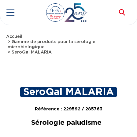
Aller au contenu principal
Rec
Menu
Accueil
Fil d'Ariane
Gamme de produits pour la sérologie
microbiologique
SeroQal MALARIA
SeroQal MALARIA
Référence : 229592 / 285763
Sérologie paludisme