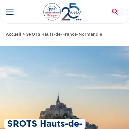
Aller au contenu principal
Rec
Menu
Accueil
SROTS Hauts-de-France-Normandie
Fil d'Ariane
SROTS Hauts-de-