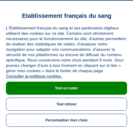
Etablissement français du sang
Vous êtes
L'Etablissement français du sang et ses partenaires digitaux
Informations légales
utilisent des cookies sur ce site. Certains sont strictement
nécessaires pour le fonctionnement du site, d'autres permettent
de réaliser des statistiques de visites, d'analyser votre
navigation pour adapter nos communications, d'assurer la
Utiles
sécurité de nos plateformes ou encore de diffuser du contenu
spécifique. Nous conservons votre choix pendant 6 mois. Vous
pouvez changer d’avis à tout moment en cliquant sur le lien «
À découvrir
gérer mes cookies » dans le footer de chaque page.
Consulter la politique cookies.
Tout accepter
Nous suivre
Tout refuser
LinkedIn
Twitter
TikTok
Instagram
Facebook
YouTube
Personnaliser mes choix